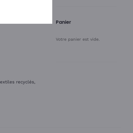
Panier
Votre panier est vide.
extiles recyclés,