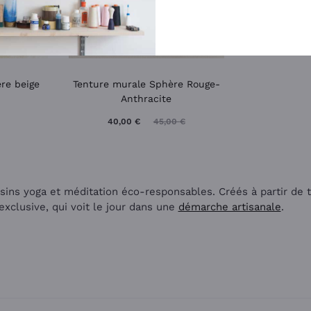
re beige
Tenture murale Sphère Rouge-
Anthracite
40,00
€
45,00
€
sins yoga et méditation éco-responsables. Créés à partir de t
exclusive, qui voit le jour dans une
démarche artisanale
.