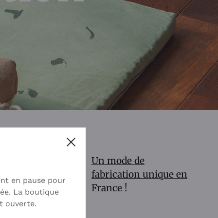
Close
Un mode de
fabrication unique en
ent en pause pour
France !
ée. La boutique
t ouverte.