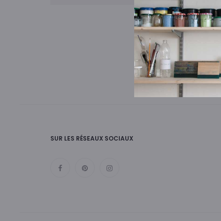
n
i
e
r
SUR LES RÉSEAUX SOCIAUX