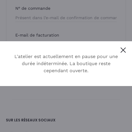
v
N° de commande
i
d
E-mail de facturation
e
Cl
L'atelier est actuellement en pause pour une
c
durée indéterminée. La boutique reste
Suivre
cependant ouverte.
o
m
m
SUR LES RÉSEAUX SOCIAUX
a