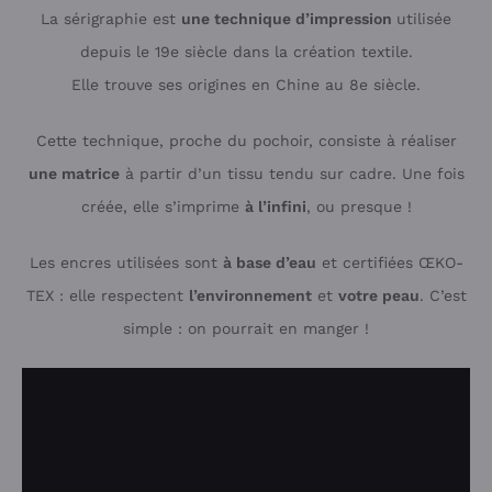
La sérigraphie est
une technique d’impression
utilisée
depuis le 19e siècle dans la création textile.
Elle trouve ses origines en Chine au 8e siècle.
Cette technique, proche du pochoir, consiste à réaliser
une matrice
à partir d’un tissu tendu sur cadre. Une fois
créée, elle s’imprime
à l’infini
, ou presque !
Les encres utilisées sont
à base d’eau
et certifiées ŒKO-
TEX : elle respectent
l’environnement
et
votre peau
. C’est
simple : on pourrait en manger !