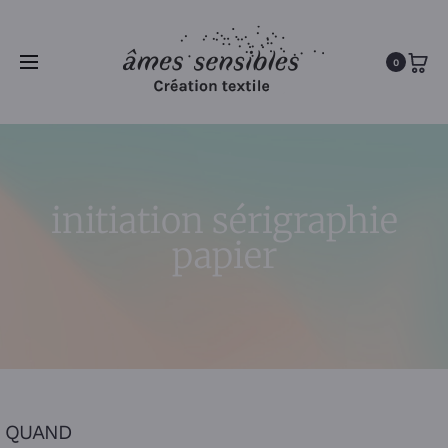
0
initiation sérigraphie
papier
QUAND