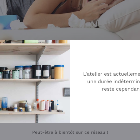
L'atelier est actuellem
une durée indétermin
de vous voir partir… Ça ne vous a pas échappé, je su
reste cependan
rmes ! Je comprends très bien que vous ayez envie de faire un pe
t d’une autre manière, mon espace préféré pour échanger avec les
Peut-être à bientôt sur ce réseau !