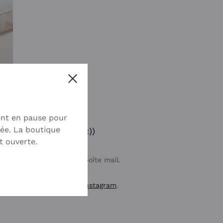
Close
ent en pause pour
ée. La boutique
is une âme sensible :))
t ouverte.
u de ménage dans votre boîte mail.
 yogis et yoginis, c’est
Instagram
.