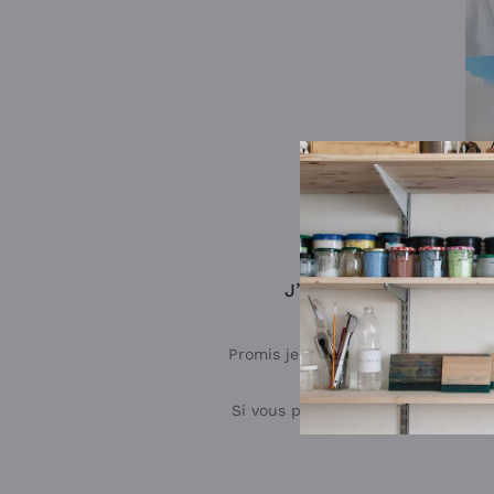
J’ai un peu le cafard 
Promis je vais vite sécher mes la
Si vous préférez rester en contac