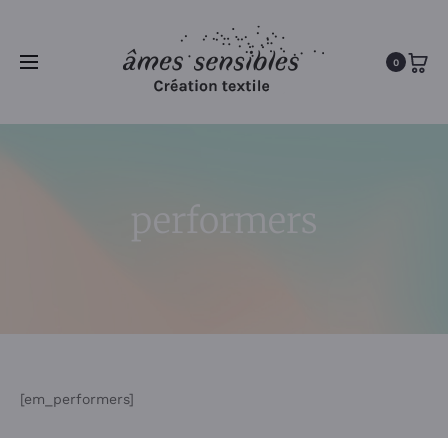
0
performers
[em_performers]