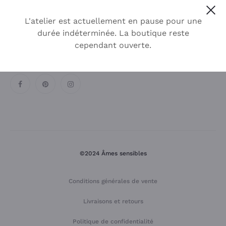
Cl
L'atelier est actuellement en pause pour une
durée indéterminée. La boutique reste
cependant ouverte.
SUR LES RÉSEAUX SOCIAUX
©2024 Âmes sensibles
Conditions générales de vente
Livraisons et retours
Politique de confidentialité