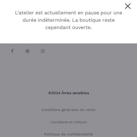
Cl
L'atelier est actuellement en pause pour une
durée indéterminée. La boutique reste
cependant ouverte.
SUR LES RÉSEAUX SOCIAUX
©2024 Âmes sensibles
Conditions générales de vente
Livraisons et retours
Politique de confidentialité