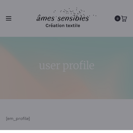
0
user profile
[em_profile]