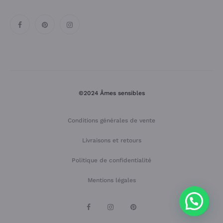
©2024 Âmes sensibles
Conditions générales de vente
Livraisons et retours
Politique de confidentialité
Mentions légales
F
I
P
a
n
i
c
s
n