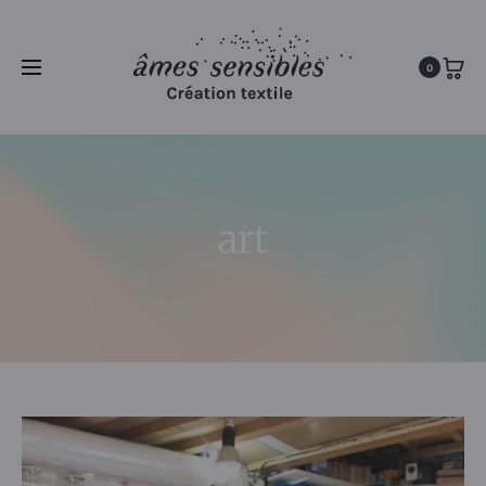
0
art