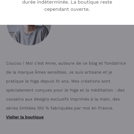
durée indéterminée. La boutique reste
cependant ouverte.
Coucou ! Moi c’est Anne, auteure de ce blog et fondatrice
de la marque Âmes sensibles. Je suis artisane et je
pratique le Yoga depuis 10 ans. Mes créations sont
spécialement conçues pour le Yoga et la méditation : des
coussins aux designs exclusifs imprimés à la main, des
séries limitées 100 % fabriquées par moi en France.
Visiter la boutique