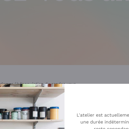
demandé l'annulation du rendez-vous.
r annuler un rendez-vous. Veuillez cliquer sur le bouton pour a
Laisser Un Commentaire
L'atelier est actuellem
une durée indétermin
reste cependan