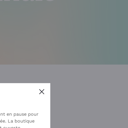
Close
nnuler le rendez-vous.
ent en pause pour
ée. La boutique
t ouverte.