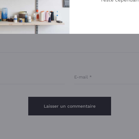
se e-mail ne sera pas publiée.
Les champs obligatoires sont ind
E-mail
*