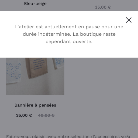
Bleu-beige
35,00
€
45,00
€
Cl
L'atelier est actuellement en pause pour une
durée indéterminée. La boutique reste
PROMOTION
cependant ouverte.
Bannière à pensées
35,00
€
40,00
€
Faites-vous plaisir avec notre sélection d’accessoires yoga