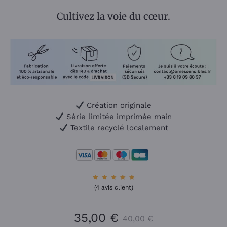
Cultivez la voie du cœur.
Création originale
Série limitée imprimée main
Textile recyclé localement
4
Noté
(
4
avis client)
5.00
sur 5
basé
sur
notatio
35,00
€
ns
40,00
€
client