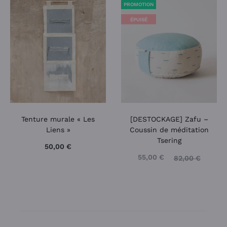
PROMOTION
ÉPUISÉ
Tenture murale « Les
[DESTOCKAGE] Zafu –
Liens »
Coussin de méditation
Tsering
50,00
€
55,00
€
82,00
€