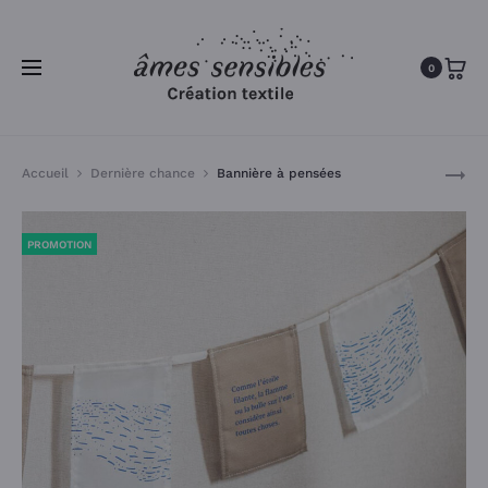
0
Produc
[DESTOC
Accueil
Dernière chance
Bannière à pensées
naviga
ZAFU
–
PROMOTION
COUSSIN
DE
MÉDITATI
TSERING