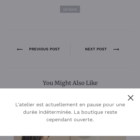
DÉTENTE
Navigation
PREVIOUS POST
NEXT POST
de
l’article
You Might Also Like
Cl
L'atelier est actuellement en pause pour une
durée indéterminée. La boutique reste
cependant ouverte.