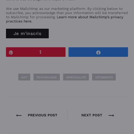
We use Mailchimp as our marketing platform. By clicking below to
subscribe, you acknowledge that your information will be transferred
to Mailchimp for processing.
Learn more about Mailchimp’s privacy
practices here.
Épingle
1
Partagez
ART
PSYCHOLOGIE
SPIRITUALITÉ
VÊTEMENTS
Navigation
PREVIOUS POST
NEXT POST
de
l’article