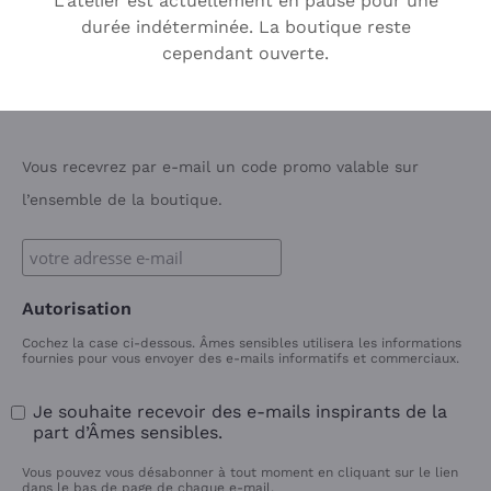
L'atelier est actuellement en pause pour une
–
durée indéterminée. La boutique reste
Inscription à la newsletter : 10 % sur votre
cependant ouverte.
première commande
Vous recevrez par e-mail un code promo valable sur
l’ensemble de la boutique.
Autorisation
Cochez la case ci-dessous. Âmes sensibles utilisera les informations
fournies pour vous envoyer des e-mails informatifs et commerciaux.
Je souhaite recevoir des e-mails inspirants de la
part d’Âmes sensibles.
Vous pouvez vous désabonner à tout moment en cliquant sur le lien
dans le bas de page de chaque e-mail.