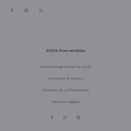
©2024 Âmes sensibles
Conditions générales de vente
Livraisons et retours
Politique de confidentialité
Mentions légales
F
I
P
a
n
i
c
s
n
e
t
t