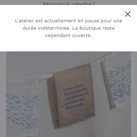
Découvrez la collection !
Cl
L'atelier est actuellement en pause pour une
durée indéterminée. La boutique reste
cependant ouverte.