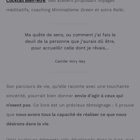
Cocktail Bien-être
, des ateliers proposant voyages
méditatifs, coaching Minimalisme
Green
et soins Reiki.
Ma quête de sens, ou comment j’ai fais le
deuil de la personne que j’aurais dû être,
pour accueillir celle dont je rêvais…
Camille Voiry Gey
Son parcours de vie, qu’elle raconte avec une touchante
sincérité, pourrait bien donner
envie d’agir à ceux qui
n’osent pas
. Ce livre est un précieux témoignage : il prouve
que
nous avons tous la capacité de réaliser ce que nous
désirons dans la vie
.
Voici quelques éléments-clés développés dans le livre, que