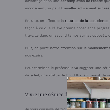
davantage dans une
contemplation de l’esprit
que 
inconscient, on peut
travailler activement sur ses
Ensuite, on effectue la
rotation de la conscience
façon à ce que l’élève prenne conscience progres
travaille dans un second temps sur les opposés
Puis, on porte notre attention sur
le mouvement d
nos expirs.
Pour terminer, le professeur va suggérer une sér
de soleil, une statue de bouddha, etc. avant de se
Vivre une séance de yoga Nidra, ça vo
Je vous conseille de trouver
un professeur près d