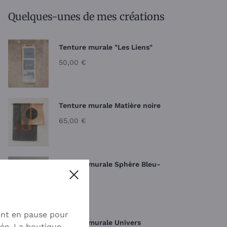
Quelques-unes de mes créations
Tenture murale "Les Liens"
50,00
€
Tenture murale Matière noire
65,00
€
Tenture murale Sphère Bleu-
Close
beige
45,00
€
ent en pause pour
Tenture murale Univers
ée. La boutique