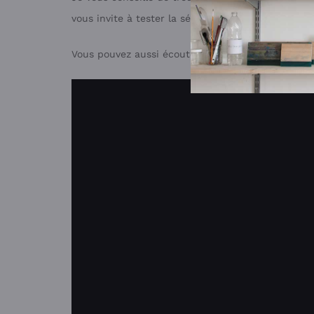
vous invite à tester la séance vidéo ci-dessous.
Vous pouvez aussi écouter les
séances gratuites
e