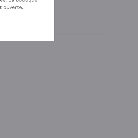
35,00
€
t ouverte.