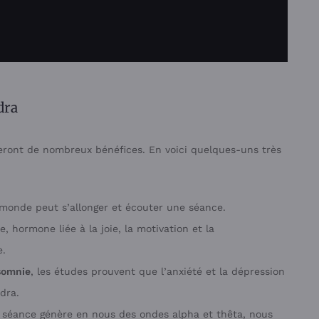
dra
ront de nombreux bénéfices. En voici quelques-uns très
 monde peut s’allonger et écouter une séance.
, hormone liée à la joie, la motivation et la
e.
nsomnie
, les études prouvent que l’anxiété et la dépression
dra.
 séance génère en nous des ondes alpha et thêta, nous