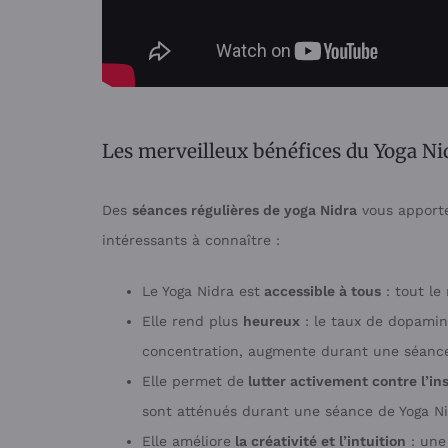
Les merveilleux bénéfices du Yoga Ni
Des
séances régulières de yoga Nidra
vous apporte
intéressants à connaître :
Le Yoga Nidra est
accessible à tous
: tout le
Elle rend plus
heureux
: le taux de dopamine
concentration, augmente durant une séanc
Elle permet de
lutter activement contre l’i
sont atténués durant une séance de Yoga Ni
Elle améliore
la créativité et l’intuition
: une