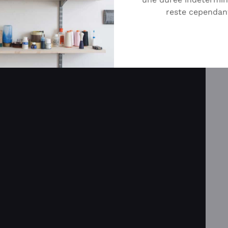
reste cependan
n ligne de Beer Gabel sur
son site
.