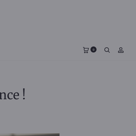
Search
Accou
0
nce !