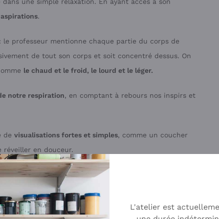
dans une simple relaxation. En ayant accès à son
 aspirations
.
: le professeur mentionne chaque partie du corps de
sivement de tout son corps et soit concentré dessus. On
, comme
le chaud et le froid, le lourd et le léger.
e notre respiration
, en comptant à rebours nos inspirs et
ie de
visualisations fortes et simples
, comme un coucher
 réveiller en douceur.
us tente ?
L'atelier est actuellem
e chez vous
qui propose cette pratique. En attendant, je
une durée indétermin