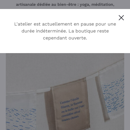
artisanale dédiée au bien-être : yoga, méditation,
spiritualité… des objets inspirants pour revenir à soi.
Cl
Découvrez la collection !
L'atelier est actuellement en pause pour une
durée indéterminée. La boutique reste
cependant ouverte.